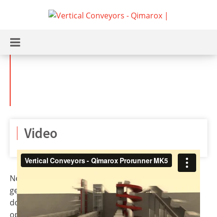
Przenośniki
pionowe
Video
Nedpack heeft meer dan 35 jaar ervaring op het
gebied van palletiseren van diverse producten zoals
dozen en tray’s. Een groot deel van deze ervaring is
opgedaan door het uitvoeren van onderhoud en